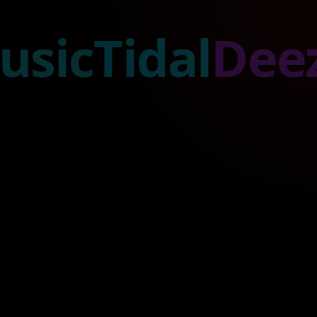
dal
Deezer
Tik