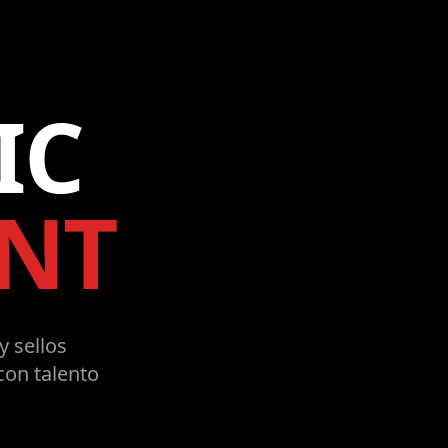
IC
NT
y sellos
con talento