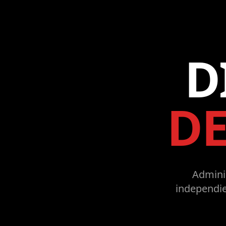
D
D
Adminis
independie