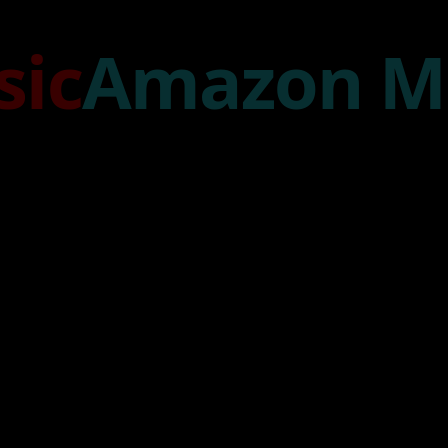
azon Music
Ti